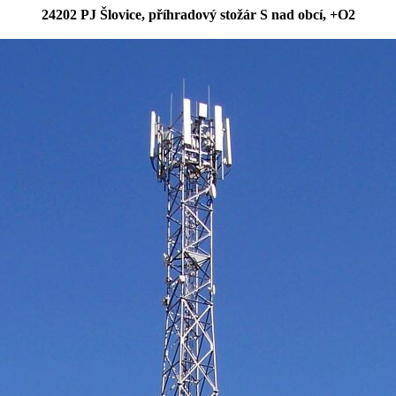
24202 PJ Šlovice, příhradový stožár S nad obcí, +O2