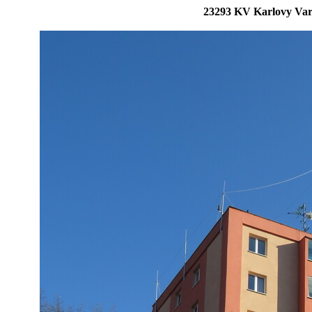
23293 KV Karlovy Var