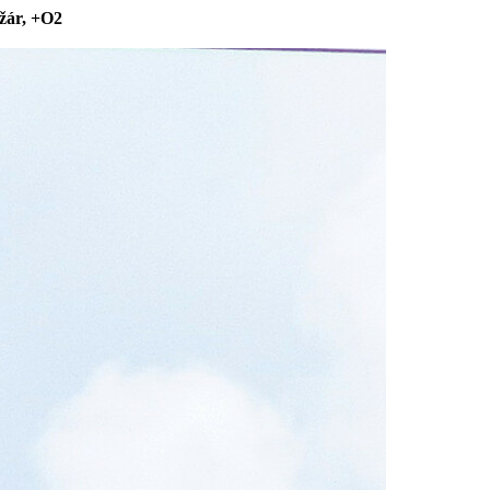
žár, +O2