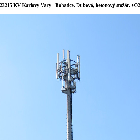
23215 KV Karlovy Vary - Bohatice, Dubová, betonový stožár, +O