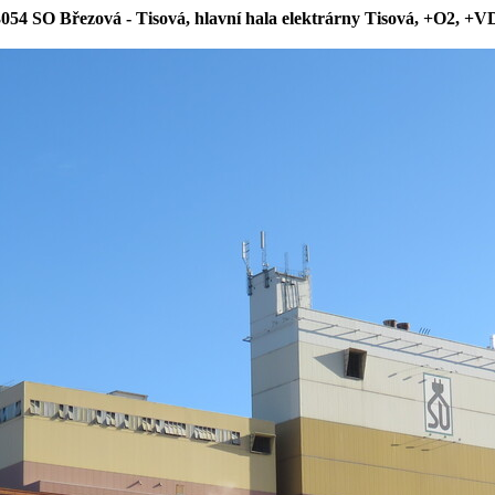
054 SO Březová - Tisová, hlavní hala elektrárny Tisová, +O2, +