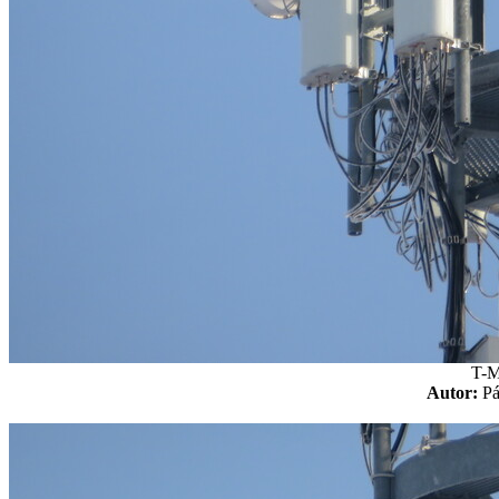
T-M
Autor:
P