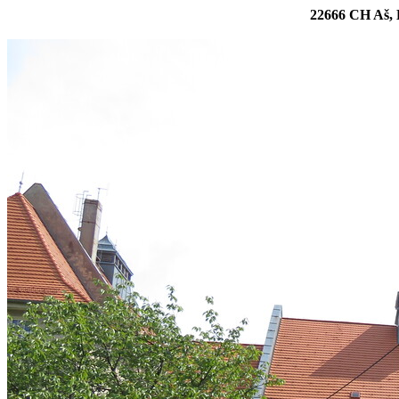
22666 CH Aš, 