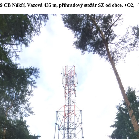
9 CB Nákří, Vazová 435 m, příhradový stožár SZ od obce, +O2,