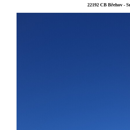
22192 CB Břehov - S