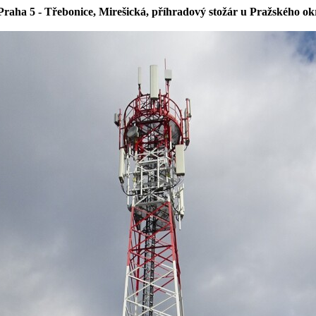
raha 5 - Třebonice, Mirešická, příhradový stožár u Pražského o