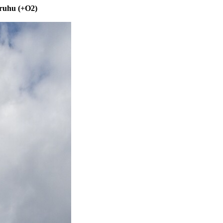
kruhu (+O2)