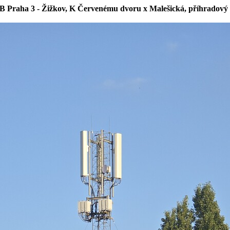
B Praha 3 - Žižkov, K Červenému dvoru x Malešická, příhradový 