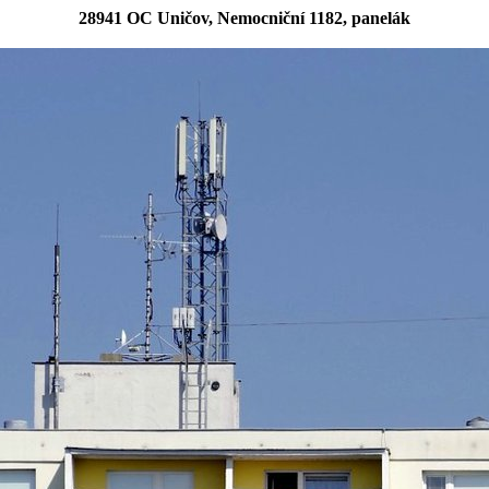
28941 OC Uničov, Nemocniční 1182, panelák