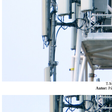
T-M
Autor:
P