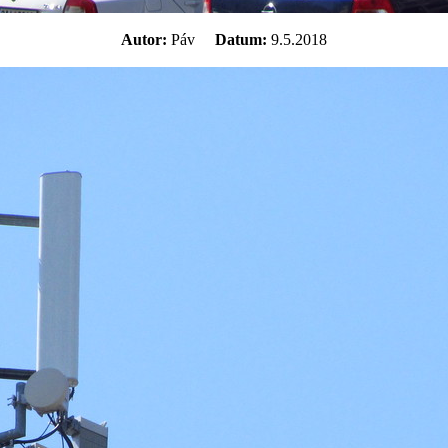
Autor:
Páv
Datum:
9.5.2018