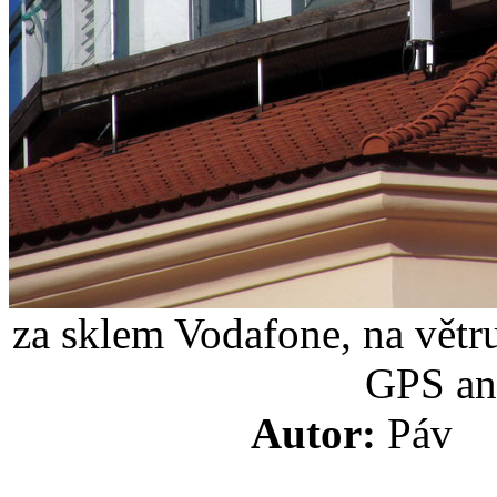
za sklem Vodafone, na větr
GPS an
Autor:
Pá