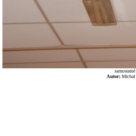
samostatné
Autor:
Micha