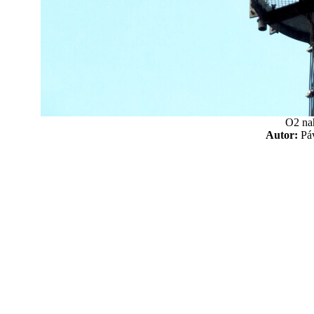
O2 na
Autor:
P