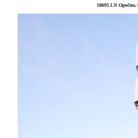
18695 LN Opočno, b