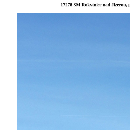
17278 SM Rokytnice nad Jizerou, 