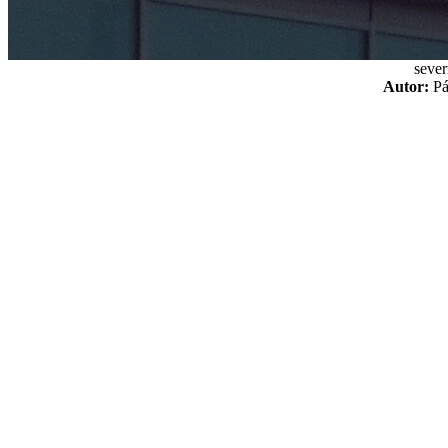
sever
Autor:
P