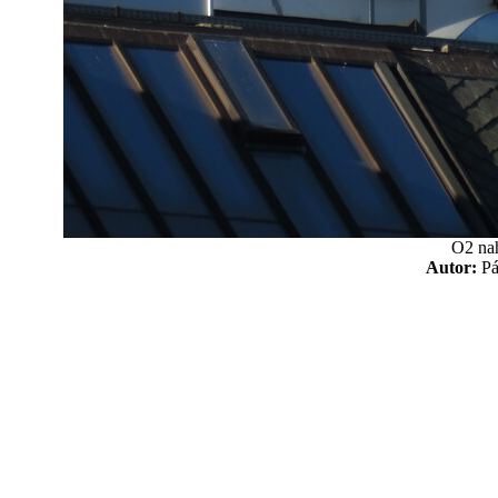
O2 na
Autor:
P