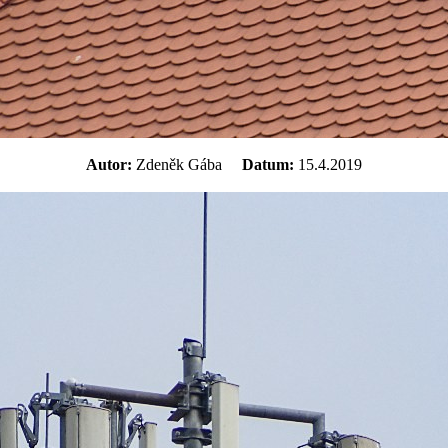
Autor:
Zdeněk Gába
Datum:
15.4.2019