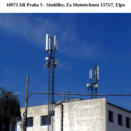
10973 AB Praha 5 - Stodůlky, Za Mototechnou 1375/7, Elpo