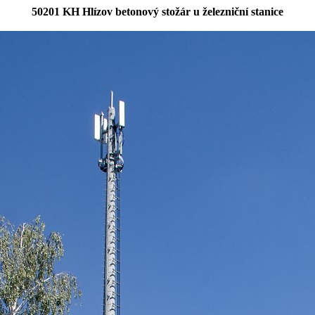
50201 KH Hlízov betonový stožár u železniční stanice