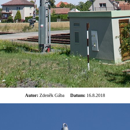
Autor:
Zdeněk Gába
Datum:
16.8.2018