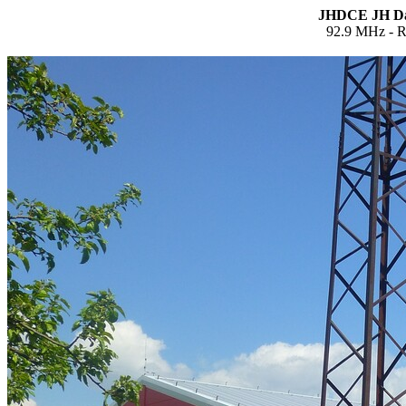
JHDCE JH Dač
92.9 MHz - R